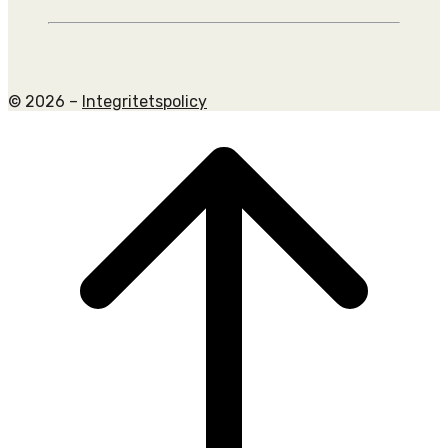
© 2026 –
Integritetspolicy
Scroll
to
top