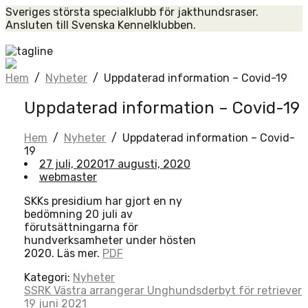
Skip
Sveriges största specialklubb för jakthundsraser.
to
Ansluten till Svenska Kennelklubben.
content
Home
Hem
/
Nyheter
/
Uppdaterad information – Covid-19
Uppdaterad information – Covid-19
Hem
/
Nyheter
/
Uppdaterad information – Covid-
19
27 juli, 2020
17 augusti, 2020
webmaster
SKKs presidium har gjort en ny
bedömning 20 juli av
förutsättningarna för
hundverksamheter under hösten
2020. Läs mer.
PDF
Kategori:
Nyheter
Post
SSRK Västra arrangerar Unghundsderbyt för retriever
19 juni 2021