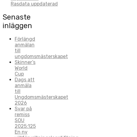
navigation
Rasdata uppdaterad
Senaste
inläggen
Förlängd
anmälan
till
ungdomsmästerskapet
Skinner’s
World
Cup
Dags att
anmäla
till
Ungdomsmästerskapet
2026
Svar på
remiss
SOU
2025:125
En ny