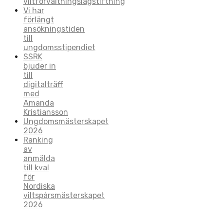
viltförvaltningslagstiftning
Vi har
förlängt
ansökningstiden
till
ungdomsstipendiet
SSRK
bjuder in
till
digitalträff
med
Amanda
Kristiansson
Ungdomsmästerskapet
2026
Ranking
av
anmälda
till kval
för
Nordiska
viltspårsmästerskapet
2026