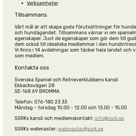
Verksamheter
Tillsammans
Vårt mål är att skapa goda förutsättningar för hun
och hundägandet. Tillsammans värnar vi om spanieln
egenskaper. Just de egenskaper som gör dem till go
dem också till idealiska medlemmar i den hundintres
Vi finns i 14 avdelningar som täcker hela landet och vi
som medlem.
Kontakta oss
Svenska Spaniel och Retrieverklubbens kansli
Ekbacksvägen 28
SE-168 69 BROMMA
Telefon: 076-180 23 33
Måndag – torsdag 10.00 - 12.00 och 13.00 - 15.00
SSRKs kansli och medlemskontakt:
info@ssrk.se
SSRKs webmaster:
webmaster@ssrk.se