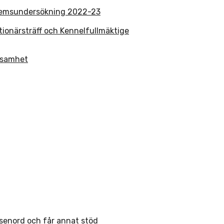
lemsundersökning 2022-23
tionärsträff och Kennelfullmäktige
rksamhet
ösenord och får annat stöd