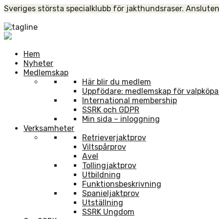
Skip
Sveriges största specialklubb för jakthundsraser. Ansluten
to
Home
content
Hem
Nyheter
Medlemskap
Här blir du medlem
Uppfödare: medlemskap för valpköpa
International membership
SSRK och GDPR
Min sida – inloggning
Verksamheter
Retrieverjaktprov
Viltspårprov
Avel
Tollingjaktprov
Utbildning
Funktionsbeskrivning
Spanieljaktprov
Utställning
SSRK Ungdom