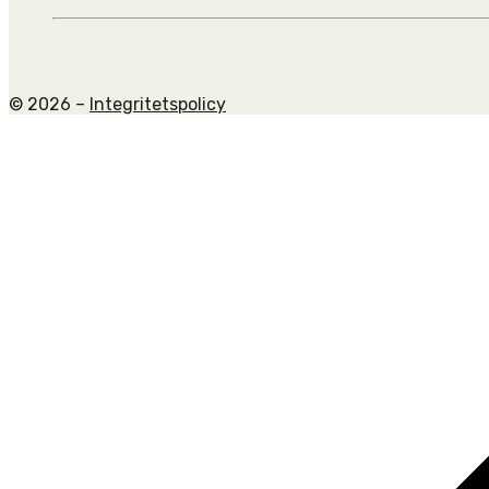
© 2026 –
Integritetspolicy
Scroll
to
top