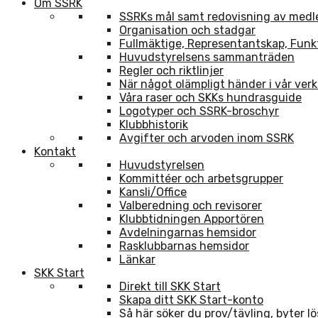
Om SSRK
SSRKs mål samt redovisning av med
Organisation och stadgar
Fullmäktige, Representantskap, Funk
Huvudstyrelsens sammanträden
Regler och riktlinjer
När något olämpligt händer i vår ve
Våra raser och SKKs hundrasguide
Logotyper och SSRK-broschyr
Klubbhistorik
Avgifter och arvoden inom SSRK
Kontakt
Huvudstyrelsen
Kommittéer och arbetsgrupper
Kansli/Office
Valberedning och revisorer
Klubbtidningen Apportören
Avdelningarnas hemsidor
Rasklubbarnas hemsidor
Länkar
SKK Start
Direkt till SKK Start
Skapa ditt SKK Start-konto
Så här söker du prov/tävling, byter l