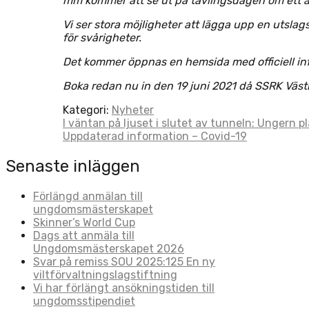
mm kommer att se ut på tävlingsdagen om ett å
Vi ser stora möjligheter att lägga upp en utsla
för svårigheter.
Det kommer öppnas en hemsida med officiell in
Boka redan nu in den 19 juni 2021 då SSRK Västr
Kategori:
Nyheter
Post
I väntan på ljuset i slutet av tunneln: Ungern p
Uppdaterad information – Covid-19
navigation
Senaste inläggen
Förlängd anmälan till
ungdomsmästerskapet
Skinner’s World Cup
Dags att anmäla till
Ungdomsmästerskapet 2026
Svar på remiss SOU 2025:125 En ny
viltförvaltningslagstiftning
Vi har förlängt ansökningstiden till
ungdomsstipendiet