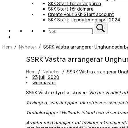
SKK Start för arrangören
SKK Start för domare
Create your SKK Start account
SKK Start: Uppdatering april 2024
Hem
/
Nyheter
/
SSRK Västra arrangerar Unghundsderbyt 
SSRK Västra arrangerar Unghund
Hem
/
Nyheter
/
SSRK Västra arrangerar Ungh
23 juli, 2020
webmaster
SSRK Västra styrelse skriver:
"Nu har vi nöjet a
Tävlingen, som är öppen för retrievers som på t
Tiraholm ligger i Hallands inland och vi ser fr
Arbetet med detaljer runt tävlingen kommer att