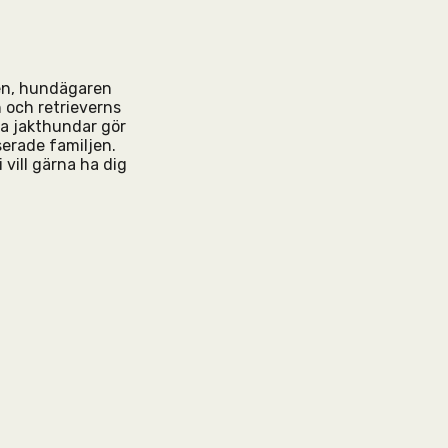
den, hundägaren
 och retrieverns
da jakthundar gör
serade familjen.
 vill gärna ha dig