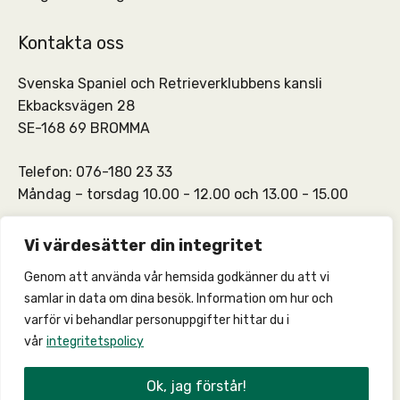
Kontakta oss
Svenska Spaniel och Retrieverklubbens kansli
Ekbacksvägen 28
SE-168 69 BROMMA
Telefon: 076-180 23 33
Måndag – torsdag 10.00 - 12.00 och 13.00 - 15.00
SSRKs kansli och medlemskontakt:
info@ssrk.se
Vi värdesätter din integritet
Genom att använda vår hemsida godkänner du att vi
SSRKs webmaster:
webmaster@ssrk.se
samlar in data om dina besök. Information om hur och
varför vi behandlar personuppgifter hittar du i
vår
integritetspolicy
© 2026 –
Integritetspolicy
Ok, jag förstår!