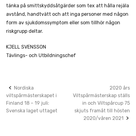
tänka på smittskyddsåtgärder som tex att hålla rejäla
avstånd, handtvätt och att inga personer med någon
form av sjukdomssymptom eller som tillhör någon
riskgrupp deltar.
KJELL SVENSSON
Tävlings- och Utbildningschef
Post
Nordiska
2020 års
viltspårmästerskapet i
Viltspårmästerskap ställs
navigation
Finland 18 – 19 juli:
in och Viltspårcup 75
Svenska laget uttaget
skjuts framåt till hösten
2020/våren 2021