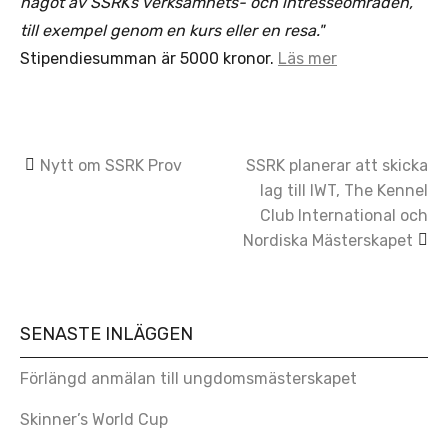
något av SSRKs verksamhets- och intresseområden,
till exempel genom en kurs eller en resa."
Stipendiesumman är 5000 kronor.
Läs mer
Post
Nytt om SSRK Prov
SSRK planerar att skicka
lag till IWT, The Kennel
navigation
Club International och
Nordiska Mästerskapet
SENASTE INLÄGGEN
Förlängd anmälan till ungdomsmästerskapet
Skinner’s World Cup