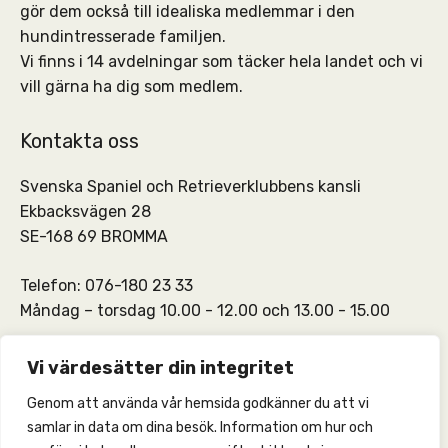
gör dem också till idealiska medlemmar i den
hundintresserade familjen.
Vi finns i 14 avdelningar som täcker hela landet och vi
vill gärna ha dig som medlem.
Kontakta oss
Svenska Spaniel och Retrieverklubbens kansli
Ekbacksvägen 28
SE-168 69 BROMMA
Telefon: 076-180 23 33
Måndag – torsdag 10.00 - 12.00 och 13.00 - 15.00
SSRKs kansli och medlemskontakt:
info@ssrk.se
Vi värdesätter din integritet
Genom att använda vår hemsida godkänner du att vi
SSRKs webmaster:
webmaster@ssrk.se
samlar in data om dina besök. Information om hur och