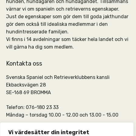
hunden, hundägaren och hundägandet. Tillsammans
värnar vi om spanieln och retrieverns egenskaper.
Just de egenskaper som gör dem till goda jakthundar
gör dem också till idealiska medlemmar i den
hundintresserade familjen.
Vi finns i 14 avdelningar som täcker hela landet och vi
vill gärna ha dig som medlem.
Kontakta oss
Svenska Spaniel och Retrieverklubbens kansli
Ekbacksvägen 28
SE-168 69 BROMMA
Telefon: 076-180 23 33
Måndag – torsdag 10.00 - 12.00 och 13.00 - 15.00
SSRKs kansli och medlemskontakt:
info@ssrk.se
Vi värdesätter din integritet