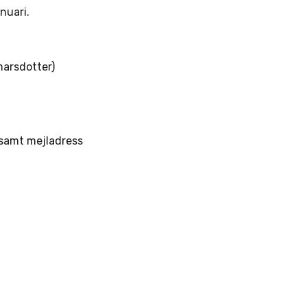
anuari.
marsdotter)
 samt mejladress