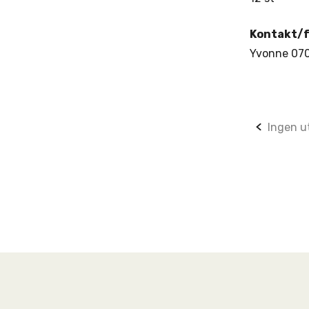
Kontakt/
Yvonne 070
Post
Ingen ut
navig