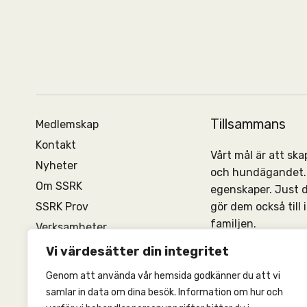
Tillsammans
Medlemskap
Kontakt
Vårt mål är att s
Nyheter
och hundägandet. 
Om SSRK
egenskaper. Just 
SSRK Prov
gör dem också till
familjen.
Verksamheter
Vi finns i 14 avdel
Vi värdesätter din integritet
dig som medlem.
Genom att använda vår hemsida godkänner du att vi
samlar in data om dina besök. Information om hur och