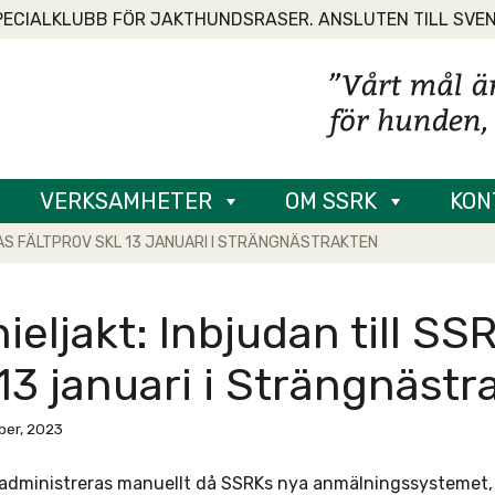
PECIALKLUBB FÖR JAKTHUNDSRASER. ANSLUTEN TILL SVE
VERKSAMHETER
OM SSRK
KON
RAS FÄLTPROV SKL 13 JANUARI I STRÄNGNÄSTRAKTEN
ieljakt: Inbjudan till SS
13 januari i Strängnästr
er, 2023
administreras manuellt då SSRKs nya anmälningssystemet, SK