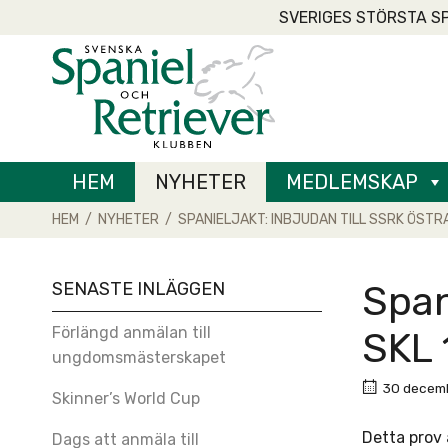
Skip
SVERIGES STÖRSTA S
to
Home
content
HEM
NYHETER
MEDLEMSKAP
HEM
/
NYHETER
/
SPANIELJAKT: INBJUDAN TILL SSRK ÖST
SENASTE INLÄGGEN
Span
Förlängd anmälan till
SKL 
ungdomsmästerskapet
30 decemb
Skinner’s World Cup
Detta prov 
Dags att anmäla till