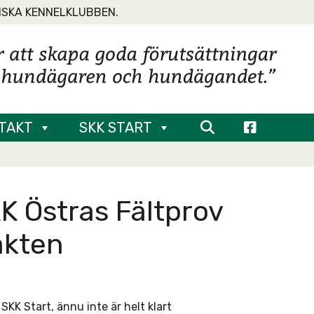
NSKA KENNELKLUBBEN.
TAKT
SKK START
RK Östras Fältprov
akten
K Start, ännu inte är helt klart