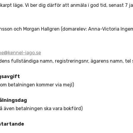
skarpt läge. Vi ber dig därför att anmäla i god tid, senast 7 j
nsson och Morgan Hallgren (domarelev: Anna-Victoria Inge
ne@kennel-iago.se
ens fullständiga namn, registreringsnr, ägarens namn, tel
gsavgift
 om betalningen kommer via mejl)
älningsdag
då även betalningen ska vara bokförd)
startande