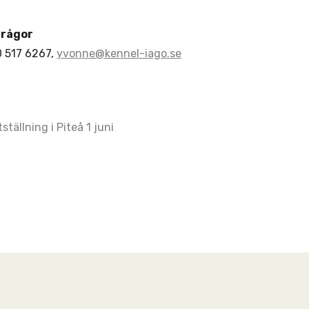
frågor
 517 6267,
yvonne@kennel-iago.se
ställning i Piteå 1 juni
ation