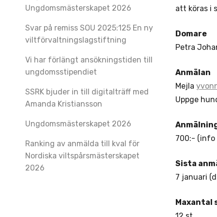
Ungdomsmästerskapet 2026
att köras i 
Svar på remiss SOU 2025:125 En ny
Domare
viltförvaltningslagstiftning
Petra Joha
Vi har förlängt ansökningstiden till
ungdomsstipendiet
Anmälan
Mejla
yvon
SSRK bjuder in till digitalträff med
Uppge hund
Amanda Kristiansson
Ungdomsmästerskapet 2026
Anmälnin
700:- (info
Ranking av anmälda till kval för
Nordiska viltspårsmästerskapet
Sista anm
2026
7 januari (
Maxantal 
12 st