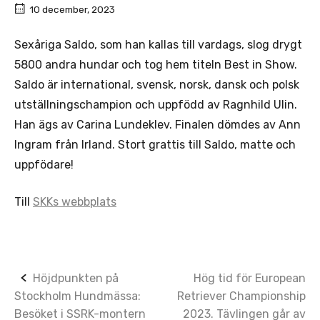
10 december, 2023
Sexåriga Saldo, som han kallas till vardags, slog drygt
5800 andra hundar och tog hem titeln Best in Show.
Saldo är international, svensk, norsk, dansk och polsk
utställningschampion och uppfödd av Ragnhild Ulin.
Han ägs av Carina Lundeklev. Finalen dömdes av Ann
Ingram från Irland. Stort grattis till Saldo, matte och
uppfödare!
Till
SKKs webbplats
Post
Höjdpunkten på
Hög tid för European
Stockholm Hundmässa:
Retriever Championship
navigation
Besöket i SSRK-montern
2023. Tävlingen går av