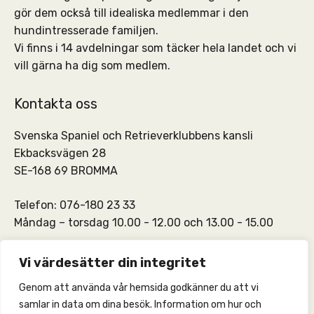
gör dem också till idealiska medlemmar i den
hundintresserade familjen.
Vi finns i 14 avdelningar som täcker hela landet och vi
vill gärna ha dig som medlem.
Kontakta oss
Svenska Spaniel och Retrieverklubbens kansli
Ekbacksvägen 28
SE-168 69 BROMMA
Telefon: 076-180 23 33
Måndag – torsdag 10.00 - 12.00 och 13.00 - 15.00
SSRKs kansli och medlemskontakt:
info@ssrk.se
Vi värdesätter din integritet
Genom att använda vår hemsida godkänner du att vi
SSRKs webmaster:
webmaster@ssrk.se
samlar in data om dina besök. Information om hur och