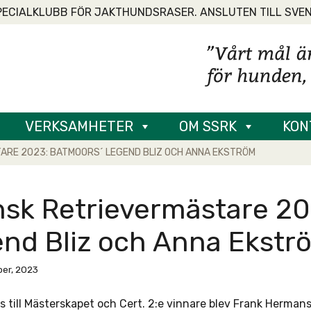
PECIALKLUBB FÖR JAKTHUNDSRASER. ANSLUTEN TILL SVE
VERKSAMHETER
OM SSRK
KON
ARE 2023: BATMOORS´ LEGEND BLIZ OCH ANNA EKSTRÖM
sk Retrievermästare 20
nd Bliz och Anna Ekstr
er, 2023
is till Mästerskapet och Cert. 2:e vinnare blev Frank Herma