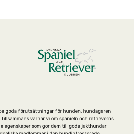
kapa goda förutsättningar för hunden, hundägaren
Tillsammans värnar vi om spanieln och retrieverns
de egenskaper som gör dem till goda jakthundar
 idealiska medlemmar i den hundintresserade