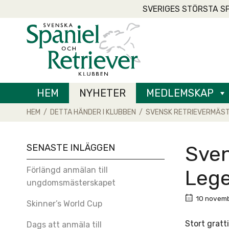
Skip
SVERIGES STÖRSTA S
to
Home
content
HEM
NYHETER
MEDLEMSKAP
HEM
/
DETTA HÄNDER I KLUBBEN
/
SVENSK RETRIEVERMÄST
SENASTE INLÄGGEN
Sven
Förlängd anmälan till
Lege
ungdomsmästerskapet
10 novemb
Skinner’s World Cup
Stort gratt
Dags att anmäla till