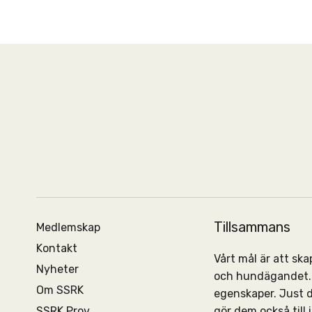
Tillsammans
Medlemskap
Kontakt
Vårt mål är att s
Nyheter
och hundägandet. 
Om SSRK
egenskaper. Just 
SSRK Prov
gör dem också till