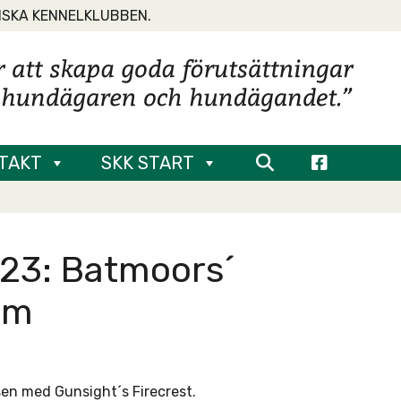
NSKA KENNELKLUBBEN.
TAKT
SKK START
23: Batmoors´
öm
nsen med Gunsight´s Firecrest.