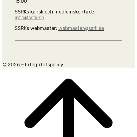
15.00
SSRKs kansli och medlemskontakt:
info@ssrk.se
SSRKs webmaster:
webmaster@ssrk.se
© 2026 –
Integritetspolicy
Scroll
to
top