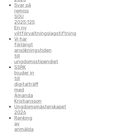
Svar på
remiss
SOU
2025:125
En ny
viltförvaltningslagstiftning
Vi har
förlängt
ansökningstiden
till
ungdomsstipendiet
SSRK
bjuder in
till
digitalträff
med
Amanda
Kristiansson
Ungdomsmästerskapet
2026
Ranking
av
anmälda