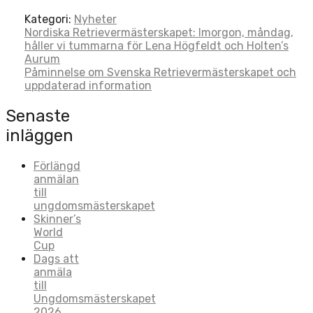
Kategori:
Nyheter
Post
Nordiska Retrievermästerskapet: Imorgon, måndag,
håller vi tummarna för Lena Högfeldt och Holten’s
navigation
Aurum
Påminnelse om Svenska Retrievermästerskapet och
uppdaterad information
Senaste
inläggen
Förlängd
anmälan
till
ungdomsmästerskapet
Skinner’s
World
Cup
Dags att
anmäla
till
Ungdomsmästerskapet
2026