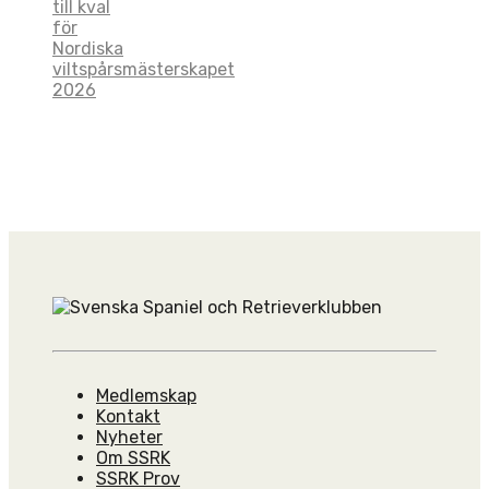
till kval
för
Nordiska
viltspårsmästerskapet
2026
Medlemskap
Kontakt
Nyheter
Om SSRK
SSRK Prov