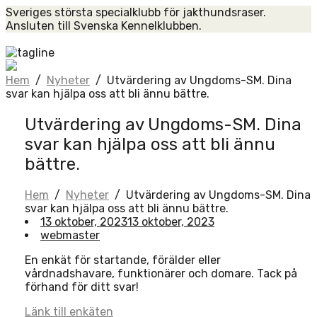
Skip
Sveriges största specialklubb för jakthundsraser.
to
Ansluten till Svenska Kennelklubben.
content
Home
Hem
/
Nyheter
/
Utvärdering av Ungdoms-SM. Dina
svar kan hjälpa oss att bli ännu bättre.
Utvärdering av Ungdoms-SM. Dina
svar kan hjälpa oss att bli ännu
bättre.
Hem
/
Nyheter
/
Utvärdering av Ungdoms-SM. Dina
svar kan hjälpa oss att bli ännu bättre.
13 oktober, 2023
13 oktober, 2023
webmaster
En enkät för startande, förälder eller
vårdnadshavare, funktionärer och domare. Tack på
förhand för ditt svar!
Länk till enkäten