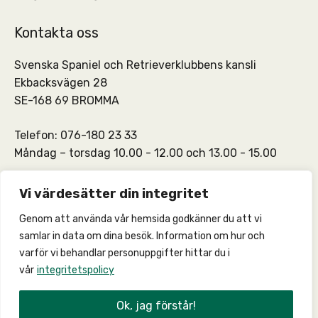
Kontakta oss
Svenska Spaniel och Retrieverklubbens kansli
Ekbacksvägen 28
SE-168 69 BROMMA
Telefon: 076-180 23 33
Måndag – torsdag 10.00 - 12.00 och 13.00 - 15.00
SSRKs kansli och medlemskontakt:
info@ssrk.se
Vi värdesätter din integritet
Genom att använda vår hemsida godkänner du att vi
SSRKs webmaster:
webmaster@ssrk.se
samlar in data om dina besök. Information om hur och
varför vi behandlar personuppgifter hittar du i
vår
integritetspolicy
© 2026 –
Integritetspolicy
Ok, jag förstår!