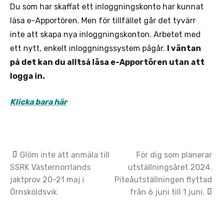
Du som har skaffat ett inloggningskonto har kunnat
läsa e-Apportören. Men för tillfället går det tyvärr
inte att skapa nya inloggningskonton. Arbetet med
ett nytt, enkelt inloggningssystem pågår.
I väntan
på det kan du alltså läsa e-Apportören utan att
logga in.
Klicka bara här
Post
Glöm inte att anmäla till
För dig som planerar
SSRK Västernorrlands
utställningsåret 2024.
navigation
jaktprov 20-21 maj i
Piteåutställningen flyttad
Örnsköldsvik
från 6 juni till 1 juni.