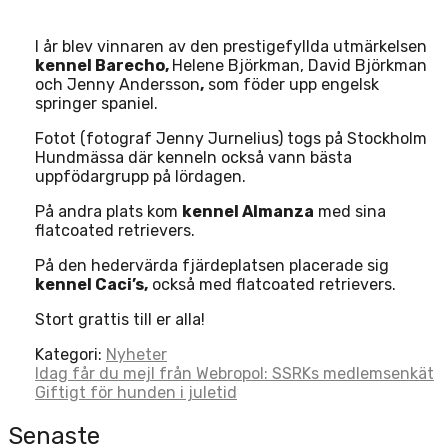
I år blev vinnaren av den prestigefyllda utmärkelsen
kennel Barecho,
Helene Björkman, David Björkman
och Jenny Andersson
,
som föder upp engelsk
springer spaniel.
Fotot (fotograf Jenny Jurnelius) togs på Stockholm
Hundmässa där kenneln också vann bästa
uppfödargrupp på lördagen.
På andra plats kom
kennel Almanza
med sina
flatcoated retrievers.
På den hedervärda fjärdeplatsen placerade sig
kennel Caci’s,
också med flatcoated retrievers.
Stort grattis till er alla!
Kategori:
Nyheter
Post
Idag får du mejl från Webropol: SSRKs medlemsenkät
Giftigt för hunden i juletid
navigation
Senaste