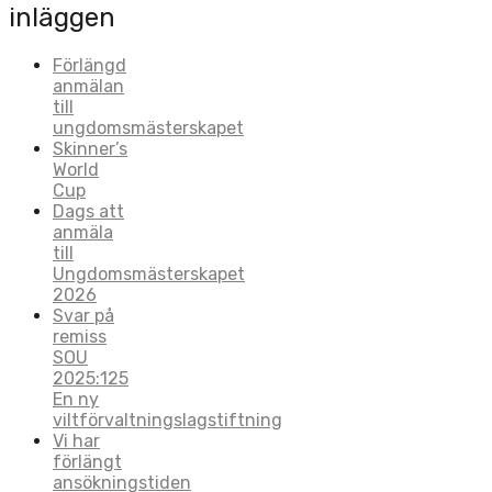
inläggen
Förlängd
anmälan
till
ungdomsmästerskapet
Skinner’s
World
Cup
Dags att
anmäla
till
Ungdomsmästerskapet
2026
Svar på
remiss
SOU
2025:125
En ny
viltförvaltningslagstiftning
Vi har
förlängt
ansökningstiden