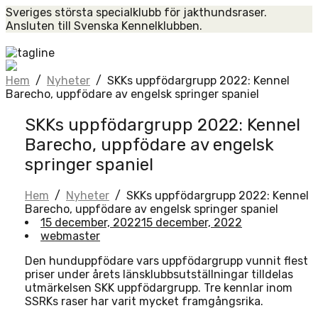
Skip
Sveriges största specialklubb för jakthundsraser.
to
Ansluten till Svenska Kennelklubben.
content
Home
Hem
/
Nyheter
/
SKKs uppfödargrupp 2022: Kennel
Barecho, uppfödare av engelsk springer spaniel
SKKs uppfödargrupp 2022: Kennel
Barecho, uppfödare av engelsk
springer spaniel
Hem
/
Nyheter
/
SKKs uppfödargrupp 2022: Kennel
Barecho, uppfödare av engelsk springer spaniel
15 december, 2022
15 december, 2022
webmaster
Den hunduppfödare vars uppfödargrupp vunnit flest
priser under årets länsklubbsutställningar tilldelas
utmärkelsen SKK uppfödargrupp. Tre kennlar inom
SSRKs raser har varit mycket framgångsrika.