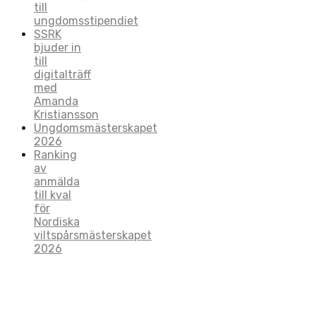
till
ungdomsstipendiet
SSRK
bjuder in
till
digitalträff
med
Amanda
Kristiansson
Ungdomsmästerskapet
2026
Ranking
av
anmälda
till kval
för
Nordiska
viltspårsmästerskapet
2026