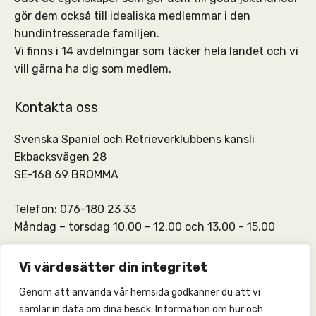
gör dem också till idealiska medlemmar i den
hundintresserade familjen.
Vi finns i 14 avdelningar som täcker hela landet och vi
vill gärna ha dig som medlem.
Kontakta oss
Svenska Spaniel och Retrieverklubbens kansli
Ekbacksvägen 28
SE-168 69 BROMMA
Telefon: 076-180 23 33
Måndag – torsdag 10.00 - 12.00 och 13.00 - 15.00
SSRKs kansli och medlemskontakt:
info@ssrk.se
Vi värdesätter din integritet
Genom att använda vår hemsida godkänner du att vi
SSRKs webmaster:
webmaster@ssrk.se
samlar in data om dina besök. Information om hur och