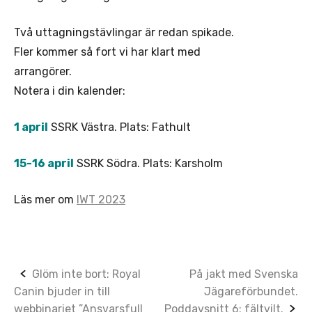
Två uttagningstävlingar är redan spikade.
Fler kommer så fort vi har klart med
arrangörer.
Notera i din kalender:
1 april
SSRK Västra. Plats: Fathult
15-16 april
SSRK Södra. Plats: Karsholm
Läs mer om
IWT 2023
Post
Glöm inte bort: Royal
På jakt med Svenska
Canin bjuder in till
Jägareförbundet.
navigation
webbinariet ”Ansvarsfull
Poddavsnitt 6: fältvilt.