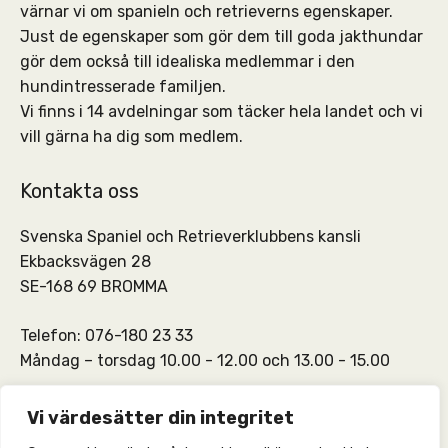
värnar vi om spanieln och retrieverns egenskaper.
Just de egenskaper som gör dem till goda jakthundar
gör dem också till idealiska medlemmar i den
hundintresserade familjen.
Vi finns i 14 avdelningar som täcker hela landet och vi
vill gärna ha dig som medlem.
Kontakta oss
Svenska Spaniel och Retrieverklubbens kansli
Ekbacksvägen 28
SE-168 69 BROMMA
Telefon: 076-180 23 33
Måndag – torsdag 10.00 - 12.00 och 13.00 - 15.00
SSRKs kansli och medlemskontakt:
info@ssrk.se
Vi värdesätter din integritet