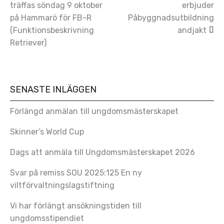
träffas söndag 9 oktober
erbjuder
navigation
på Hammarö för FB-R
Påbyggnadsutbildning
(Funktionsbeskrivning
andjakt
Retriever)
SENASTE INLÄGGEN
Förlängd anmälan till ungdomsmästerskapet
Skinner’s World Cup
Dags att anmäla till Ungdomsmästerskapet 2026
Svar på remiss SOU 2025:125 En ny
viltförvaltningslagstiftning
Vi har förlängt ansökningstiden till
ungdomsstipendiet