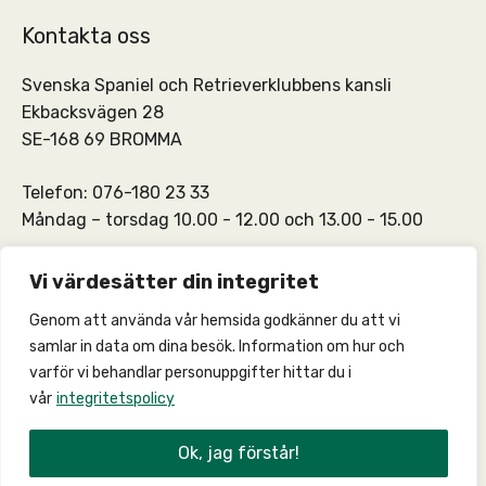
Kontakta oss
Svenska Spaniel och Retrieverklubbens kansli
Ekbacksvägen 28
SE-168 69 BROMMA
Telefon: 076-180 23 33
Måndag – torsdag 10.00 - 12.00 och 13.00 - 15.00
SSRKs kansli och medlemskontakt:
info@ssrk.se
Vi värdesätter din integritet
Genom att använda vår hemsida godkänner du att vi
SSRKs webmaster:
webmaster@ssrk.se
samlar in data om dina besök. Information om hur och
varför vi behandlar personuppgifter hittar du i
vår
integritetspolicy
© 2026 –
Integritetspolicy
Ok, jag förstår!