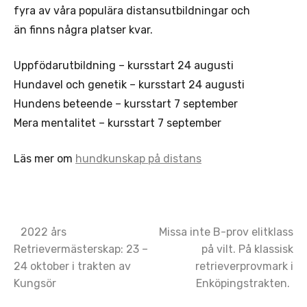
fyra av våra populära distansutbildningar och
än finns några platser kvar.
Uppfödarutbildning – kursstart 24 augusti
Hundavel och genetik – kursstart 24 augusti
Hundens beteende – kursstart 7 september
Mera mentalitet – kursstart 7 september
Läs mer om
hundkunskap på distans
Post
2022 års
Missa inte B-prov elitklass
Retrievermästerskap: 23 –
på vilt. På klassisk
navigation
24 oktober i trakten av
retrieverprovmark i
Kungsör
Enköpingstrakten.