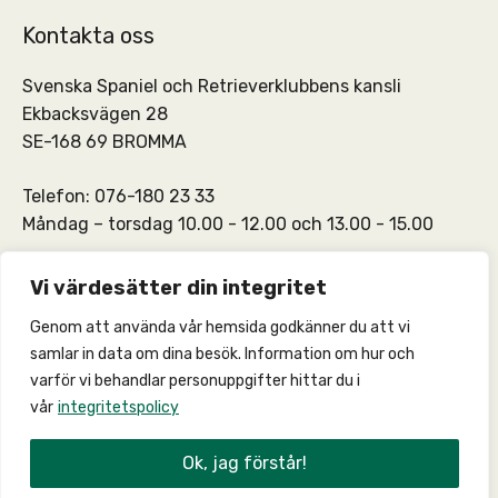
Kontakta oss
Svenska Spaniel och Retrieverklubbens kansli
Ekbacksvägen 28
SE-168 69 BROMMA
Telefon: 076-180 23 33
Måndag – torsdag 10.00 - 12.00 och 13.00 - 15.00
SSRKs kansli och medlemskontakt:
info@ssrk.se
Vi värdesätter din integritet
Genom att använda vår hemsida godkänner du att vi
SSRKs webmaster:
webmaster@ssrk.se
samlar in data om dina besök. Information om hur och
varför vi behandlar personuppgifter hittar du i
vår
integritetspolicy
© 2026 –
Integritetspolicy
Ok, jag förstår!