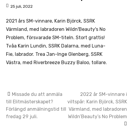
25 juli, 2022
2021 års SM-vinnare, Karin Björck, SSRK
Värmland, med labradoren Wildn'Beauty's No
Problem, försvarade SM-titeln. Stort grattis!
Tvåa Karin Lundin, SSRK Dalarna, med Luna-
Fie, labrador. Trea Jan-Inge Glenberg, SSRK
Västra, med Riverbreeze Buzzy Baloo, tollare.
Post
Missade du att anmäla
2022 år SM-vinnare i
till Elitmästerskapet?
viltspår: Karin Björck, SSRK
navigation
Förlängd anmälningstid till
Värmland, med labradoren
fredag 29 juli.
Wildn’Beauty’s No Problem