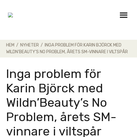
Skip
to
content
HEM
/
NYHETER
/
INGA PROBLEM FÖR KARIN BJÖRCK MED
WILDN’BEAUTY’S NO PROBLEM, ÅRETS SM-VINNARE I VILTSPÅR
Inga problem för
Karin Björck med
Wildn’Beauty’s No
Problem, årets SM-
vinnare i viltspår