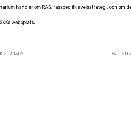
narium handlar om RAS, rasspecifik avelsstrategi, och om 
SKKs webbplats.
KK år 2030?
Här hitt
ation