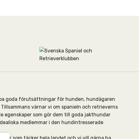
kapa goda förutsättningar för hunden, hundägaren
Tillsammans värnar vi om spanieln och retrieverns
de egenskaper som gör dem till goda jakthundar
 idealiska medlemmar i den hundintresserade
ningar som täcker hela landet och vi vill gärna ha