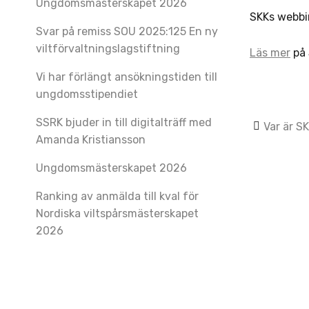
Ungdomsmästerskapet 2026
SKKs webbi
Svar på remiss SOU 2025:125 En ny
viltförvaltningslagstiftning
Läs mer
på 
Vi har förlängt ansökningstiden till
ungdomsstipendiet
SSRK bjuder in till digitalträff med
Post
Var är S
Amanda Kristiansson
navig
Ungdomsmästerskapet 2026
Ranking av anmälda till kval för
Nordiska viltspårsmästerskapet
2026