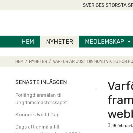
Skip
SVERIGES STÖRSTA S
to
Home
content
HEM
NYHETER
MEDLEMSKAP
HEM
/
NYHETER
/
VARFÖR ÄR JUST DIN HUND VIKTIG FÖR H
SENASTE INLÄGGEN
Varf
Förlängd anmälan till
fram
ungdomsmästerskapet
webb
Skinner’s World Cup
18 februari
Dags att anmäla till