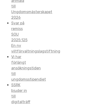
anmäla
till
Ungdomsmästerskapet
2026
Svar på
remiss
SOU
2025:125
En ny
viltförvaltningslagstiftning
Vi har
förlängt
ansökningstiden
till
ungdomsstipendiet
SSRK
bjuder in
till
digitalträff