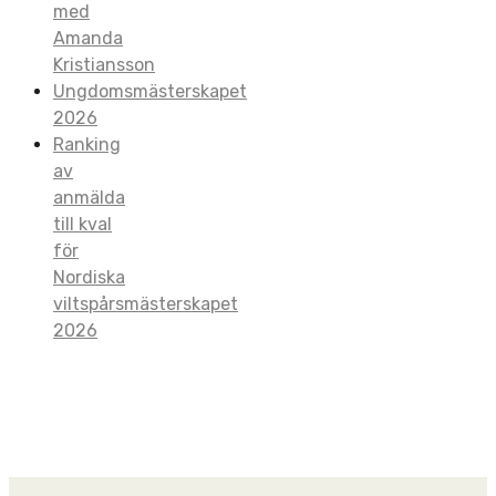
med
Amanda
Kristiansson
Ungdomsmästerskapet
2026
Ranking
av
anmälda
till kval
för
Nordiska
viltspårsmästerskapet
2026