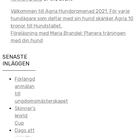
Post
Välkommen till Agria Hundpromenad 2021. För varje
hundägare som deltar med sin hund skänker Agria 10
navigation
kronor till Hundstallet.
Föreläsning med Maria Brandel: Planera träningen
med din hund
SENASTE
INLÄGGEN
Förlängd
anmälan
till
ungdomsmästerskapet
Skinner’s
World
Cup
Dags att