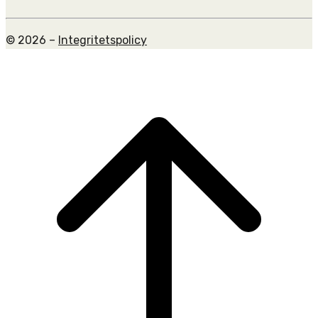
© 2026 –
Integritetspolicy
Scroll
to
top