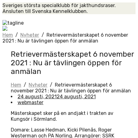
Skip
Sveriges största specialklubb för jakthundsraser.
to
Ansluten till Svenska Kennelklubben.
content
Home
Hem
/
Nyheter
/
Retrievermästerskapet 6 november
2021 : Nu är tävlingen öppen för anmälan
Retrievermästerskapet 6 november
2021 : Nu är tävlingen öppen för
anmälan
Hem
/
Nyheter
/
Retrievermästerskapet 6
november 2021 : Nu är tävlingen öppen för anmälan
24 augusti, 2021
24 augusti, 2021
webmaster
Mästerskapet sker på en andjakt i trakten av
Kungsör i Sörmland.
Domare: Lasse Hedman, Kicki Pilenås, Roger
Westerman och PA Norling. Arrangörer: SSRK