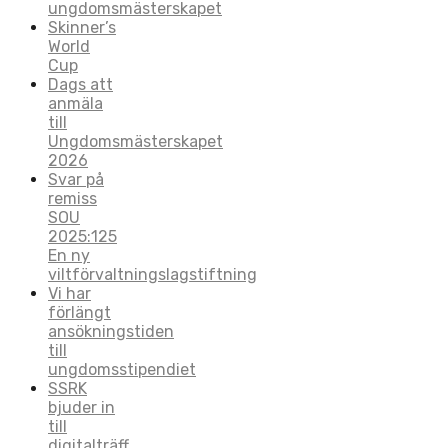
ungdomsmästerskapet
Skinner’s
World
Cup
Dags att
anmäla
till
Ungdomsmästerskapet
2026
Svar på
remiss
SOU
2025:125
En ny
viltförvaltningslagstiftning
Vi har
förlängt
ansökningstiden
till
ungdomsstipendiet
SSRK
bjuder in
till
digitalträff