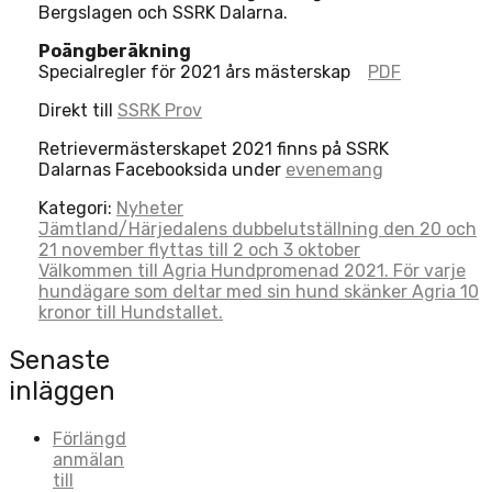
Bergslagen och SSRK Dalarna.
Poängberäkning
Specialregler för 2021 års mästerskap
PDF
Direkt till
SSRK Prov
Retrievermästerskapet 2021 finns på SSRK
Dalarnas Facebooksida under
evenemang
Kategori:
Nyheter
Post
Jämtland/Härjedalens dubbelutställning den 20 och
21 november flyttas till 2 och 3 oktober
navigation
Välkommen till Agria Hundpromenad 2021. För varje
hundägare som deltar med sin hund skänker Agria 10
kronor till Hundstallet.
Senaste
inläggen
Förlängd
anmälan
till