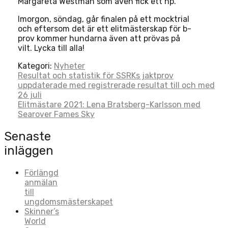
Margareta Westman som även fick ett hp.
Imorgon, söndag, går finalen på ett mocktrial
och eftersom det är ett elitmästerskap för b-
prov kommer hundarna även att prövas på
vilt. Lycka till alla!
Kategori:
Nyheter
Post
Resultat och statistik för SSRKs jaktprov
uppdaterade med registrerade resultat till och med
navigation
26 juli
Elitmästare 2021: Lena Bratsberg-Karlsson med
Searover Fames Sky
Senaste
inläggen
Förlängd
anmälan
till
ungdomsmästerskapet
Skinner’s
World