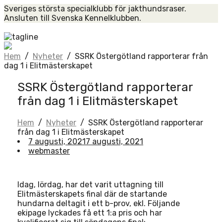
Skip
Sveriges största specialklubb för jakthundsraser.
to
Ansluten till Svenska Kennelklubben.
content
Home
Hem
/
Nyheter
/
SSRK Östergötland rapporterar från
dag 1 i Elitmästerskapet
SSRK Östergötland rapporterar
från dag 1 i Elitmästerskapet
Hem
/
Nyheter
/
SSRK Östergötland rapporterar
från dag 1 i Elitmästerskapet
7 augusti, 2021
7 augusti, 2021
webmaster
Idag, lördag, har det varit uttagning till
Elitmästerskapets final där de startande
hundarna deltagit i ett b-prov, ekl. Följande
ekipage lyckades få ett 1:a pris och har