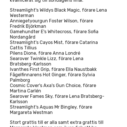
kvalificerat sig till söndagens final:
Streamlight's Wildys Black Magic, förare Lena
Westerman
Anniegetyourgun Foster Wilson, förare
Fredrik Björkman
Gamehundter E's Whitecross, förare Sofia
Nordangård
Streamlight's Cayos Mist, förare Catarina
Cattis Tillius
Pilens Dione, förare Anna Londré
Searover Twinkle Lizz, förare Lena
Bratsberg-Karlsson
Ivanthes First Grip, förare Ella Naustbakk
Fågelfinnarens Hot Ginger, förare Sylvia
Palmborg
Cosmic Cover's Axa's Gun Choice, förare
Martina Carlén
Searover Fames Sky, förare Lena Bratsberg-
Karlsson
Streamlight's Aquas Mr Bingley, förare
Margareta Westman
Stort grattis till er alla samt extra grattis till