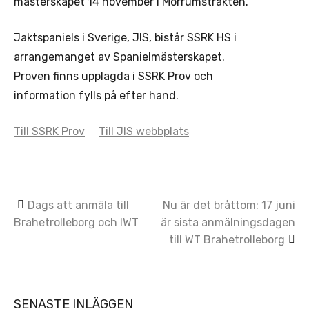
mästerskapet 14 november i Mörrumstrakten.
Jaktspaniels i Sverige, JIS, bistår SSRK HS i
arrangemanget av Spanielmästerskapet.
Proven finns upplagda i SSRK Prov och
information fylls på efter hand.
Till SSRK Prov
Till JIS webbplats
Post
Dags att anmäla till
Nu är det bråttom: 17 juni
Brahetrolleborg och IWT
är sista anmälningsdagen
navigation
till WT Brahetrolleborg
SENASTE INLÄGGEN