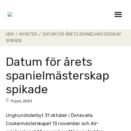
Skip
to
content
HEM
/
NYHETER
/
DATUM FÖR ÅRETS SPANIELMÄSTERSKAP
SPIKADE
Datum för årets
spanielmästerskap
spikade
11 juni, 2021
Unghundsderbyt 31 oktober i Öxnevalla.
Cockermästerskapet 13 november och AV-