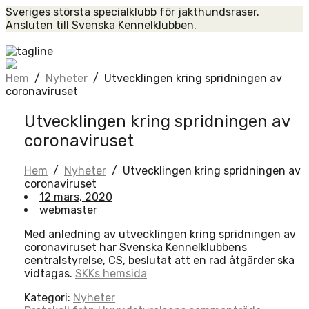
Skip
Sveriges största specialklubb för jakthundsraser.
to
Ansluten till Svenska Kennelklubben.
content
Home
Hem
/
Nyheter
/
Utvecklingen kring spridningen av
coronaviruset
Utvecklingen kring spridningen av
coronaviruset
Hem
/
Nyheter
/
Utvecklingen kring spridningen av
coronaviruset
12 mars, 2020
webmaster
Med anledning av utvecklingen kring spridningen av
coronaviruset har Svenska Kennelklubbens
centralstyrelse, CS, beslutat att en rad åtgärder ska
vidtagas.
SKKs hemsida
Kategori:
Nyheter