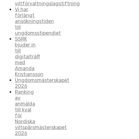
viltförvaltningslagstiftning
Vi har
förlängt
ansökningstiden
till
ungdomsstipendiet
SSRK
bjuder in
till
digitalträff
med
Amanda
Kristiansson
Ungdomsmästerskapet
2026
Ranking
av
anmälda
till kval
för
Nordiska
viltspårsmästerskapet
2026