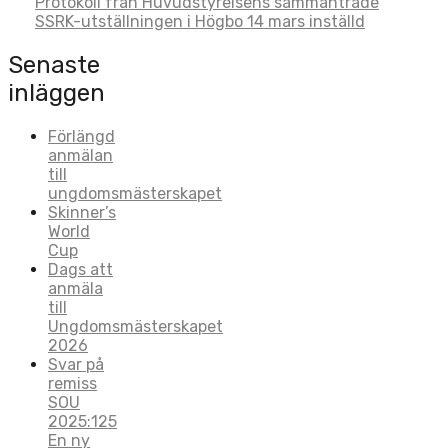
Post
Protokoll från Huvudstyrelsens sammanträde
SSRK-utställningen i Högbo 14 mars inställd
navigation
Senaste
inläggen
Förlängd
anmälan
till
ungdomsmästerskapet
Skinner’s
World
Cup
Dags att
anmäla
till
Ungdomsmästerskapet
2026
Svar på
remiss
SOU
2025:125
En ny