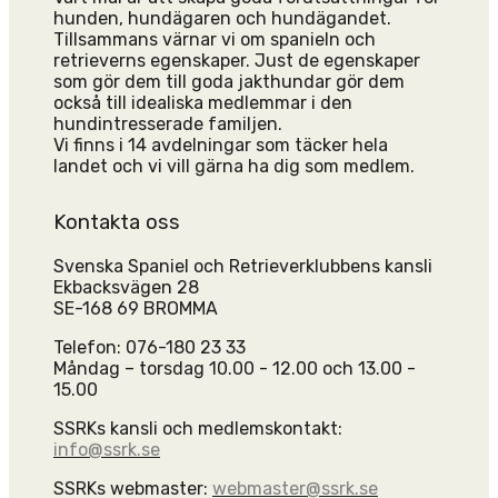
hunden, hundägaren och hundägandet.
Tillsammans värnar vi om spanieln och
retrieverns egenskaper. Just de egenskaper
som gör dem till goda jakthundar gör dem
också till idealiska medlemmar i den
hundintresserade familjen.
Vi finns i 14 avdelningar som täcker hela
landet och vi vill gärna ha dig som medlem.
Kontakta oss
Svenska Spaniel och Retrieverklubbens kansli
Ekbacksvägen 28
SE-168 69 BROMMA
Telefon: 076-180 23 33
Måndag – torsdag 10.00 - 12.00 och 13.00 -
15.00
SSRKs kansli och medlemskontakt:
info@ssrk.se
SSRKs webmaster:
webmaster@ssrk.se