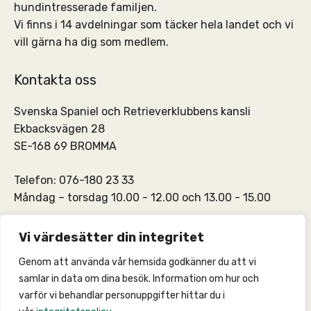
hundintresserade familjen.
Vi finns i 14 avdelningar som täcker hela landet och vi
vill gärna ha dig som medlem.
Kontakta oss
Svenska Spaniel och Retrieverklubbens kansli
Ekbacksvägen 28
SE-168 69 BROMMA
Telefon: 076-180 23 33
Måndag – torsdag 10.00 - 12.00 och 13.00 - 15.00
SSRKs kansli och medlemskontakt:
info@ssrk.se
Vi värdesätter din integritet
Genom att använda vår hemsida godkänner du att vi
SSRKs webmaster:
webmaster@ssrk.se
samlar in data om dina besök. Information om hur och
varför vi behandlar personuppgifter hittar du i