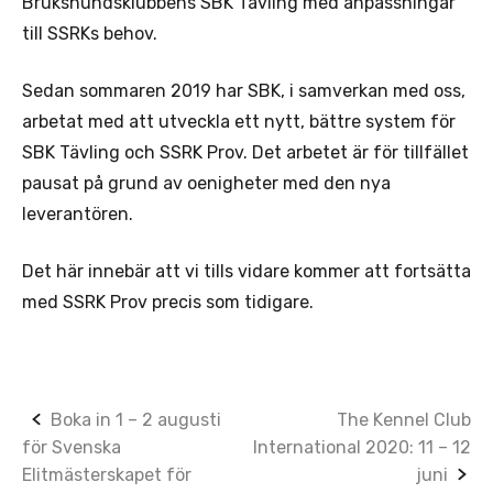
Brukshundsklubbens SBK Tävling med anpassningar
till SSRKs behov.
Sedan sommaren 2019 har SBK, i samverkan med oss,
arbetat med att utveckla ett nytt, bättre system för
SBK Tävling och SSRK Prov. Det arbetet är för tillfället
pausat på grund av oenigheter med den nya
leverantören.
Det här innebär att vi tills vidare kommer att fortsätta
med SSRK Prov precis som tidigare.
Post
Boka in 1 – 2 augusti
The Kennel Club
för Svenska
International 2020: 11 – 12
navigation
Elitmästerskapet för
juni