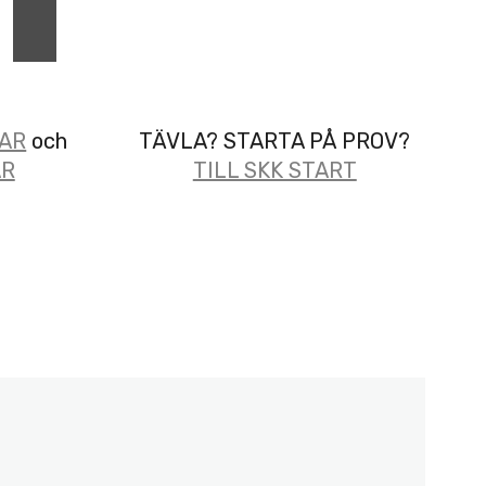
AR
och
TÄVLA? STARTA PÅ PROV?
AR
TILL SKK START
A