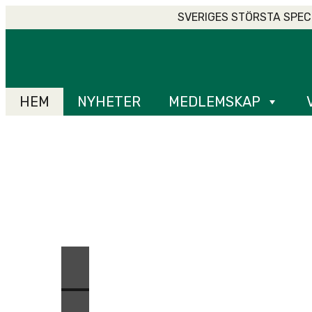
Skip
SVERIGES STÖRSTA SPEC
to
Home
content
HEM
NYHETER
MEDLEMSKAP
RETRIEVERJAKT