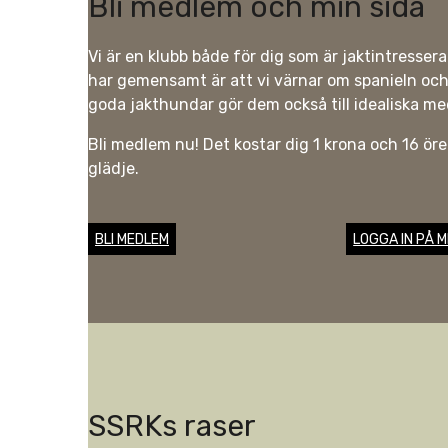
Bli medlem och min sida
Vi är en klubb både för dig som är jaktintresser
har gemensamt är att vi värnar om spanieln och
goda jakthundar gör dem också till idealiska m
Bli medlem nu! Det kostar dig 1 krona och 16 ö
glädje.
BLI MEDLEM
LOGGA IN PÅ M
SSRKs raser