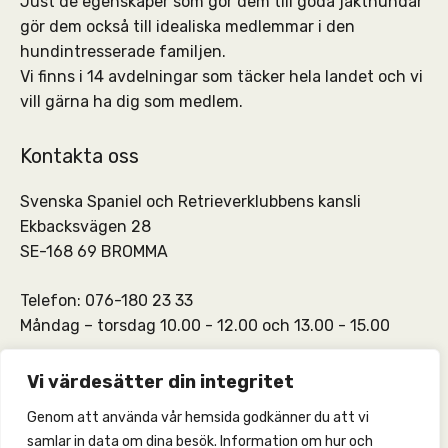
Just de egenskaper som gör dem till goda jakthundar
gör dem också till idealiska medlemmar i den
hundintresserade familjen.
Vi finns i 14 avdelningar som täcker hela landet och vi
vill gärna ha dig som medlem.
Kontakta oss
Svenska Spaniel och Retrieverklubbens kansli
Ekbacksvägen 28
SE-168 69 BROMMA
Telefon: 076-180 23 33
Måndag – torsdag 10.00 - 12.00 och 13.00 - 15.00
SSRKs kansli och medlemskontakt:
info@ssrk.se
Vi värdesätter din integritet
Genom att använda vår hemsida godkänner du att vi
SSRKs webmaster:
webmaster@ssrk.se
samlar in data om dina besök. Information om hur och